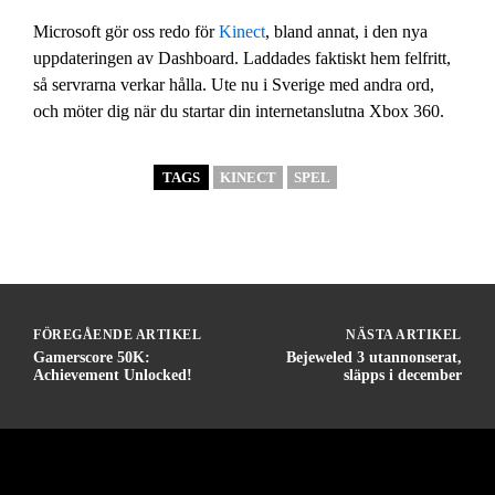
Microsoft gör oss redo för
Kinect
, bland annat, i den nya
uppdateringen av Dashboard. Laddades faktiskt hem felfritt,
så servrarna verkar hålla. Ute nu i Sverige med andra ord,
och möter dig när du startar din internetanslutna Xbox 360.
TAGS
KINECT
SPEL
FÖREGÅENDE ARTIKEL
NÄSTA ARTIKEL
Gamerscore 50K:
Bejeweled 3 utannonserat,
Achievement Unlocked!
släpps i december