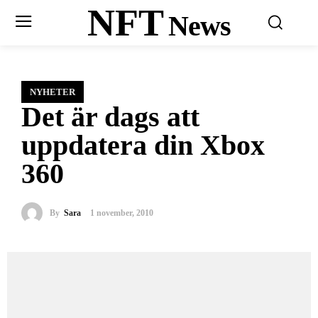
NFT
News
NYHETER
Det är dags att
uppdatera din Xbox
360
By
Sara
1 november, 2010