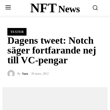
NFT
News
TEXTER
Dagens tweet: Notch
säger fortfarande nej
till VC-pengar
By
Sara
28 mars, 2012