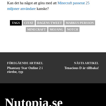
Kan det ha något att göra med att
Minecraft passerat 25
miljoner användare
kanske?
TAGS
CITAT
DAGENS TWEET
MARKUS PERSSON
MINECRAFT
MOJANG
NOTCH
FÖREGÅENDE ARTIKEL
NÄSTA ARTIKEL
Phantasy Star Online 2 i
Tenacious D är tillbaka!
rörelse, typ
Nutopia.se