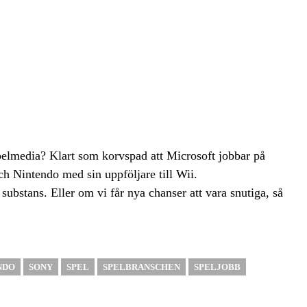
spelmedia? Klart som korvspad att Microsoft jobbar på
h Nintendo med sin uppföljare till Wii.
ubstans. Eller om vi får nya chanser att vara snutiga, så
NDO
SONY
SPEL
SPELBRANSCHEN
SPELJOBB