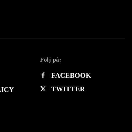
Följ på:
FACEBOOK
TWITTER
LICY