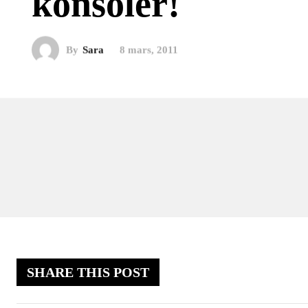
konsoler!
By
Sara
8 mars, 2011
SHARE THIS POST