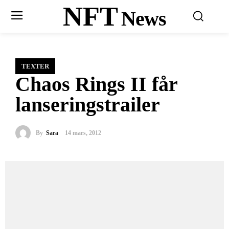
NFT
News
TEXTER
Chaos Rings II får
lanseringstrailer
By
Sara
14 mars, 2012