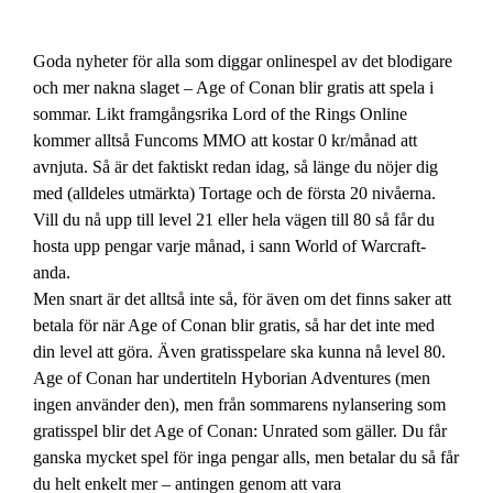
Goda nyheter för alla som diggar onlinespel av det blodigare
och mer nakna slaget – Age of Conan blir gratis att spela i
sommar. Likt framgångsrika Lord of the Rings Online
kommer alltså Funcoms MMO att kostar 0 kr/månad att
avnjuta. Så är det faktiskt redan idag, så länge du nöjer dig
med (alldeles utmärkta) Tortage och de första 20 nivåerna.
Vill du nå upp till level 21 eller hela vägen till 80 så får du
hosta upp pengar varje månad, i sann World of Warcraft-
anda.
Men snart är det alltså inte så, för även om det finns saker att
betala för när Age of Conan blir gratis, så har det inte med
din level att göra. Även gratisspelare ska kunna nå level 80.
Age of Conan har undertiteln Hyborian Adventures (men
ingen använder den), men från sommarens nylansering som
gratisspel blir det Age of Conan: Unrated som gäller. Du får
ganska mycket spel för inga pengar alls, men betalar du så får
du helt enkelt mer – antingen genom att vara