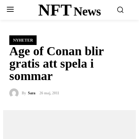
NFT
News
NYHETER
Age of Conan blir
gratis att spela i
sommar
By
Sara
26 maj, 2011