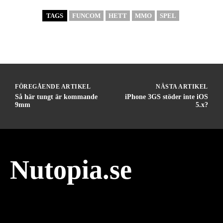
TAGS
FUNCOM
HETT
MMO
SPEL
FÖREGÅENDE ARTIKEL
NÄSTA ARTIKEL
Så här tungt är kommande
iPhone 3GS stöder inte iOS
9mm
5.x?
Nutopia.se