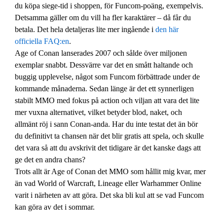
du köpa siege-tid i shoppen, för Funcom-poäng, exempelvis.
Detsamma gäller om du vill ha fler karaktärer – då får du
betala. Det hela detaljeras lite mer ingående i
den här
officiella FAQ:en
.
Age of Conan lanserades 2007 och sålde över miljonen
exemplar snabbt. Dessvärre var det en smått haltande och
buggig upplevelse, något som Funcom förbättrade under de
kommande månaderna. Sedan länge är det ett synnerligen
stabilt MMO med fokus på action och viljan att vara det lite
mer vuxna alternativet, vilket betyder blod, naket, och
allmänt röj i sann Conan-anda. Har du inte testat det än bör
du definitivt ta chansen när det blir gratis att spela, och skulle
det vara så att du avskrivit det tidigare är det kanske dags att
ge det en andra chans?
Trots allt är Age of Conan det MMO som hållit mig kvar, mer
än vad World of Warcraft, Lineage eller Warhammer Online
varit i närheten av att göra. Det ska bli kul att se vad Funcom
kan göra av det i sommar.