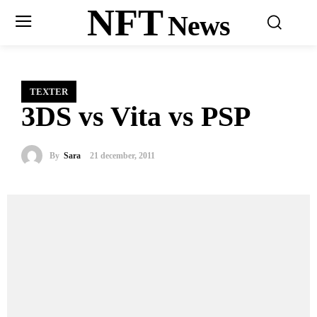
NFT
News
TEXTER
3DS vs Vita vs PSP
By
Sara
21 december, 2011