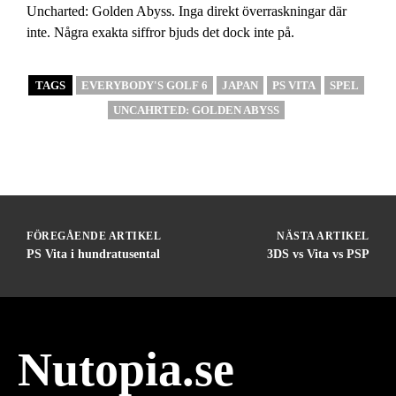
Uncharted: Golden Abyss. Inga direkt överraskningar där
inte. Några exakta siffror bjuds det dock inte på.
TAGS
EVERYBODY'S GOLF 6
JAPAN
PS VITA
SPEL
UNCAHRTED: GOLDEN ABYSS
FÖREGÅENDE ARTIKEL
NÄSTA ARTIKEL
PS Vita i hundratusental
3DS vs Vita vs PSP
Nutopia.se