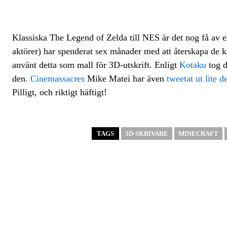
Klassiska The Legend of Zelda till NES är det nog få av er
aktörer) har spenderat sex månader med att återskapa de k
använt detta som mall för 3D-utskrift. Enligt
Kotaku
tog d
den.
Cinemassacres
Mike Matei har även
tweetat ut lite d
Pilligt, och riktigt häftigt!
TAGS
3D-SKRIVARE
MINECRAFT