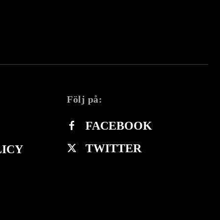
Följ på:
FACEBOOK
TWITTER
LICY