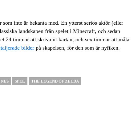
 som inte är bekanta med. En ytterst seriös aktör (eller
lassiska landskapen från spelet i Minecraft, och sedan
et 24 timmar att skriva ut kartan, och sex timmar att måla
etaljerade bilder
på skapelsen, för den som är nyfiken.
NES
SPEL
THE LEGEND OF ZELDA