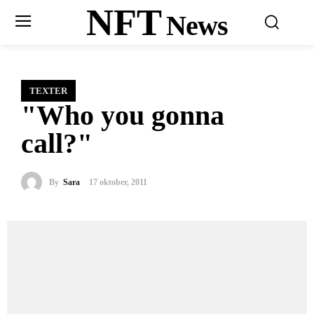
NFT
News
TEXTER
"Who you gonna
call?"
By
Sara
17 oktober, 2011