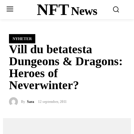
NFT
News
NYHETER
Vill du betatesta
Dungeons & Dragons:
Heroes of
Neverwinter?
By
Sara
12 september, 2011