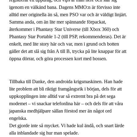
igenom en välkänd bana. Dagens MMO:n är förvisso inte
alltid mer originella än så, men PSO var och är väldigt linjärt.
Samma anda, om än lite mer spännande förpackat,
återkommer i Phantasy Star Universe (till Xbox 360) och
Phantasy Star Portable 1-2 (till PSP, rekommenderas). Det är
enkelt, med lite story här och var, men i grund och botten
gäller det att slå sig från A till B, trycka på lite knappar för att
öppna dörrar, och göra processen kort med bossen.
Tillbaka till Danke, den androida krigsmaskinen. Han hade
lite problem att bli riktigt framgångsrik i början, dels för att
uppkopplingen inte alltid var så extremt bra på det sega
modemet – vi snackar telefonlina här – och dels för att våra
japanska medhjälpare sällan förstod mer än något ord
engelska.
Det gjorde inte så mycket. Vi hade kul ändå, och snart lärde
alla inblandade sig hur man spelade.