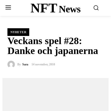
NFT
News
NYHETER
Veckans spel #28:
Danke och japanerna
By
Sara
14 november, 2010