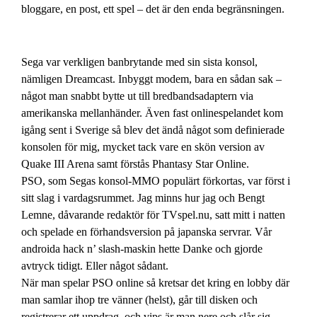
bloggare, en post, ett spel – det är den enda begränsningen.
Sega var verkligen banbrytande med sin sista konsol,
nämligen Dreamcast. Inbyggt modem, bara en sådan sak –
något man snabbt bytte ut till bredbandsadaptern via
amerikanska mellanhänder. Även fast onlinespelandet kom
igång sent i Sverige så blev det ändå något som definierade
konsolen för mig, mycket tack vare en skön version av
Quake III Arena samt förstås Phantasy Star Online.
PSO, som Segas konsol-MMO populärt förkortas, var först i
sitt slag i vardagsrummet. Jag minns hur jag och Bengt
Lemne, dåvarande redaktör för TVspel.nu, satt mitt i natten
och spelade en förhandsversion på japanska servrar. Vår
androida hack n’ slash-maskin hette Danke och gjorde
avtryck tidigt. Eller något sådant.
När man spelar PSO online så kretsar det kring en lobby där
man samlar ihop tre vänner (helst), går till disken och
registrerar ett uppdrag, och vips är man nere och slår sig