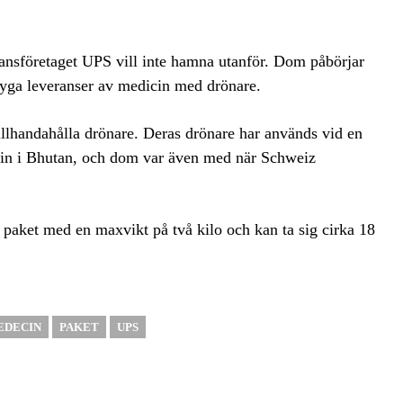
ransföretaget UPS vill inte hamna utanför. Dom påbörjar
flyga leveranser av medicin med drönare.
illhandahålla drönare. Deras drönare har används vid en
edicin i Bhutan, och dom var även med när Schweiz
paket med en maxvikt på två kilo och kan ta sig cirka 18
EDECIN
PAKET
UPS