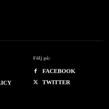
Följ på:
FACEBOOK
TWITTER
LICY