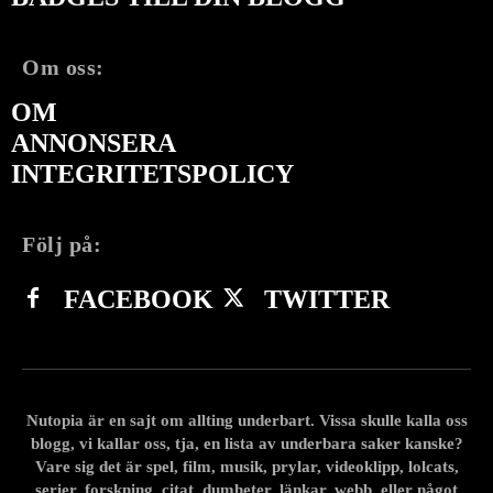
Om oss:
OM
ANNONSERA
INTEGRITETSPOLICY
Följ på:
FACEBOOK
TWITTER
Nutopia är en sajt om allting underbart. Vissa skulle kalla oss
blogg, vi kallar oss, tja, en lista av underbara saker kanske?
Vare sig det är spel, film, musik, prylar, videoklipp, lolcats,
serier, forskning, citat, dumheter, länkar, webb, eller något