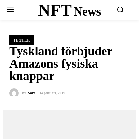
NFT
News
TEXTER
Tyskland förbjuder
Amazons fysiska
knappar
By
Sara
14 januari, 2019