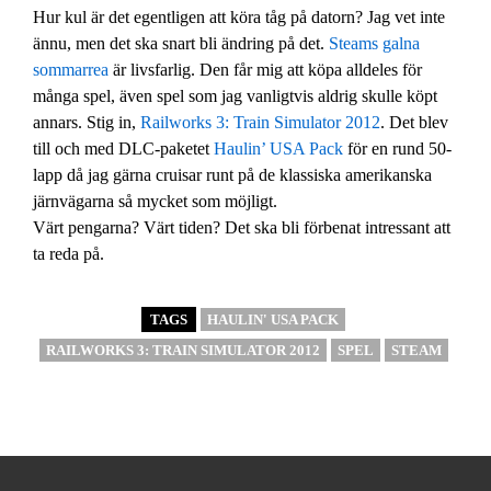
Hur kul är det egentligen att köra tåg på datorn? Jag vet inte
ännu, men det ska snart bli ändring på det.
Steams galna
sommarrea
är livsfarlig. Den får mig att köpa alldeles för
många spel, även spel som jag vanligtvis aldrig skulle köpt
annars. Stig in,
Railworks 3: Train Simulator 2012
. Det blev
till och med DLC-paketet
Haulin’ USA Pack
för en rund 50-
lapp då jag gärna cruisar runt på de klassiska amerikanska
järnvägarna så mycket som möjligt.
Värt pengarna? Värt tiden? Det ska bli förbenat intressant att
ta reda på.
TAGS
HAULIN' USA PACK
RAILWORKS 3: TRAIN SIMULATOR 2012
SPEL
STEAM