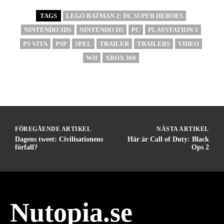
TAGS
LEGO BATMAN 2: DC SUPER HEROES
NINTENDO 3DS
NINTENDO DS
PC
PLAYSTATION 3
PS VITA
PSP
SPEL
TRAILER
TRAILERS
VIDEO
WII
XBOX 360
FÖREGÅENDE ARTIKEL
NÄSTA ARTIKEL
Dagens tweet: Civilisationens
Här är Call of Duty: Black
förfall?
Ops 2
Nutopia.se