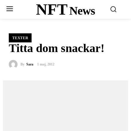
NFT
News
TEXTER
Titta dom snackar!
By
Sara
1 maj, 2012