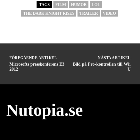
TAGS
FILM
HUMOR
LOL
THE DARK KNIGHT RISES
TRAILER
VIDEO
FÖREGÅENDE ARTIKEL
NÄSTA ARTIKEL
Microsofts presskonferens E3
Bild på Pro-kontrollen till Wii
2012
U
Nutopia.se