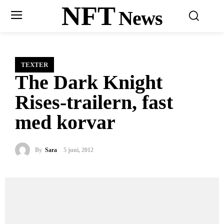
NFT
News
TEXTER
The Dark Knight
Rises-trailern, fast
med korvar
By
Sara
5 juni, 2012