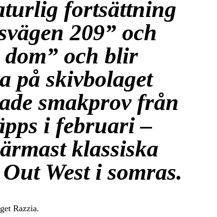
turlig fortsättning
svägen 209” och
 dom” och blir
a på skivbolaget
lade smakprov från
pps i februari –
ärmast klassiska
Out West i somras.
get Razzia.