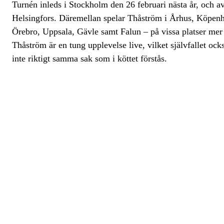
Turnén inleds i Stockholm den 26 februari nästa år, och avsl
Helsingfors. Däremellan spelar Thåström i Århus, Köpen
Örebro, Uppsala, Gävle samt Falun – på vissa platser mer
Thåström är en tung upplevelse live, vilket självfallet o
inte riktigt samma sak som i köttet förstås.