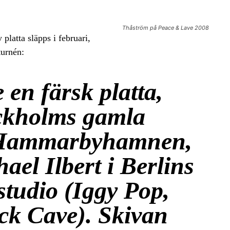
Thåström på Peace & Lave 2008
platta släpps i februari,
turnén:
 en färsk platta,
ockholms gamla
 Hammarbyhamnen,
el Ilbert i Berlins
tudio (Iggy Pop,
ck Cave). Skivan