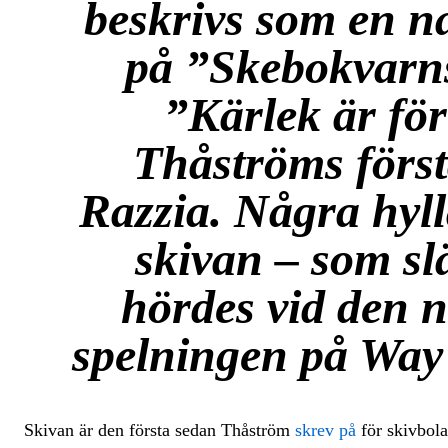
beskrivs som en na
på ”Skebokvarn
”Kärlek är för
Thåströms först
Razzia. Några hyl
skivan – som slä
hördes vid den n
spelningen på Way 
Skivan är den första sedan Thåström
skrev på
för skivbola