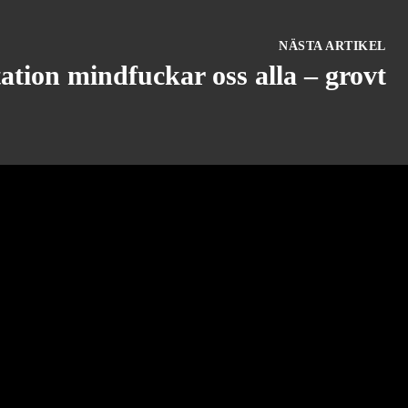
NÄSTA ARTIKEL
tion mindfuckar oss alla – grovt