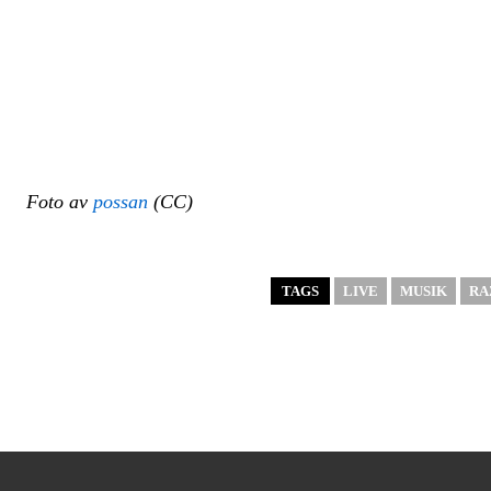
Foto av
possan
(CC)
TAGS
LIVE
MUSIK
RA