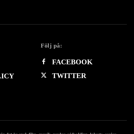
Följ på:
FACEBOOK
TWITTER
LICY