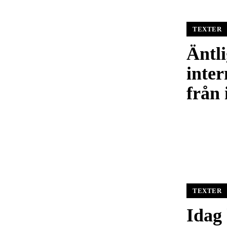
TEXTER
Äntl
inter
från
TEXTER
Idag