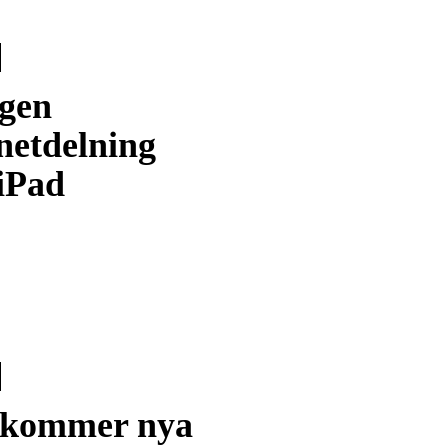
igen
netdelning
 iPad
 kommer nya