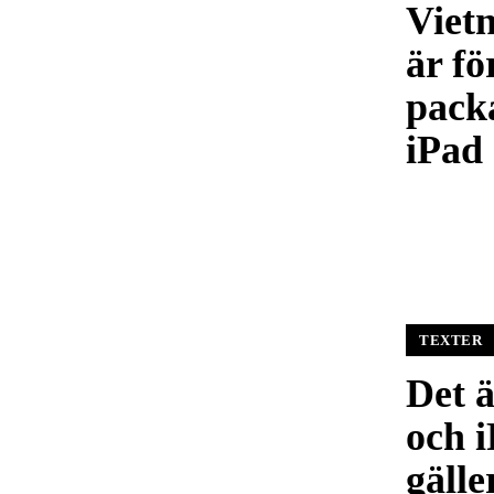
Vietn
är fö
pack
iPad
TEXTER
Det ä
och 
gälle