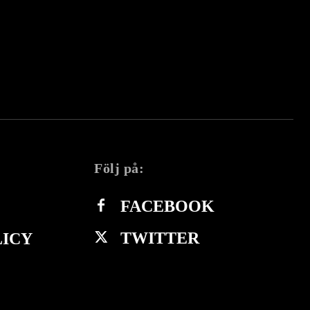
Följ på:
FACEBOOK
TWITTER
LICY