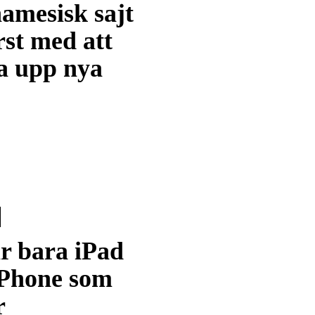
amesisk sajt
rst med att
a upp nya
r bara iPad
iPhone som
r