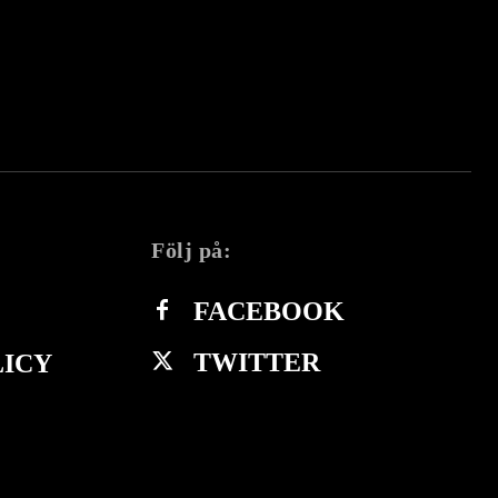
Följ på:
FACEBOOK
TWITTER
LICY