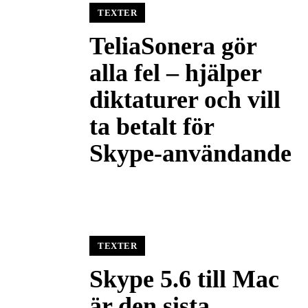
TEXTER
TeliaSonera gör
alla fel – hjälper
diktaturer och vill
ta betalt för
Skype-användande
TEXTER
Skype 5.6 till Mac
är den sista