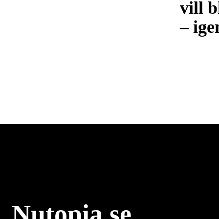
vill 
– ige
Nutopia.se