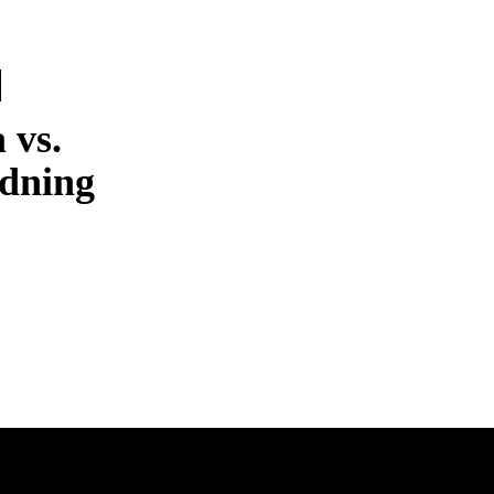
 vs.
ldning