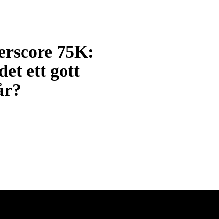
rscore 75K:
det ett gott
år?