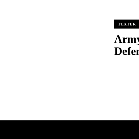
TEXTER
Army
Defe