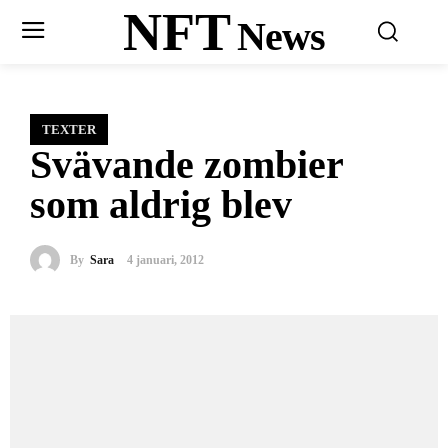
NFT
News
TEXTER
Svävande zombier
som aldrig blev
By
Sara
4 januari, 2012