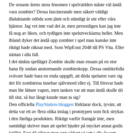
De senaste årens stora fenomen i spelvärlden måste väl ändå
vara zombier? Dessa fascinerande men säkert väldigt
illaluktande odöda som jämt och ständigt är ute efter våra
hjärnor. Jag vet inte vad det är, men personligen kan jag inte
få nog av liken, och tydligen inte spelutvecklarna heller. Men
ibland dyker det ändå upp zombier i spel man kanske inte
riktigt hade räknat med. Som WipEout 2048 till PS Vita. Eller
nästan i alla fall.
I det tänkta spelläget Zombie skulle man ensam på en stor
bana fly undan anstormande zombieskepp. Dessa ondskefulla
svävare hade bara en enda uppgift, att döda spelaren vare sig
det för zombierna innebar självmord eller ej. Till försvar hade
man lite lättare vapen, men tanken var att man ändå skulle dö
till slut, så hur långt kunde man ta sig?
Den officiella
PlayStation-bloggen
förklarar dock, tyvärr, att
detta var ett av flera olika inslag i prototypen som fick strykas
i den färdiga produkten. Riktigt varför framgår inte, men
samtidigt skriver man att spelet bjuder på mycket annat godis
istället. Fast då räknar man upp sådant vi sett i alla år som