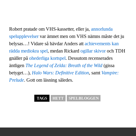
Robert pratade om VHS-kassetter, eller ja,
annorlunda
spelupplevelser
var ämnet men om VHS nämns måste det ju
belysas…! Vidare så hävdar Anders att
achievements kan
rädda mediokra spel
, medan Rickard
ogillar skivor
och TDH
gnäller på
ohederliga kortspel
. Dessutom recenserades
äntligen
The Legend of Zelda: Breath of the Wild
(gissa
betyget…),
Halo Wars: Definitive Edition
, samt
Vampire:
Prelude
. Gott om läsning således.
TAGS
HETT
SPELBLOGGEN