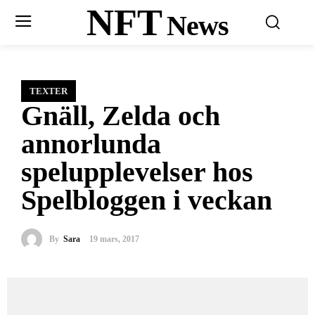
NFT
News
TEXTER
Gnäll, Zelda och
annorlunda
spelupplevelser hos
Spelbloggen i veckan
By
Sara
19 mars, 2017