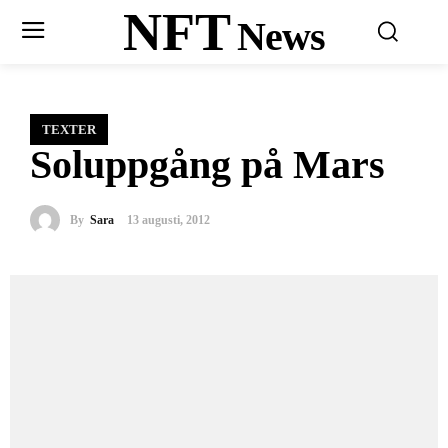
NFT
News
TEXTER
Soluppgång på Mars
By
Sara
13 augusti, 2012