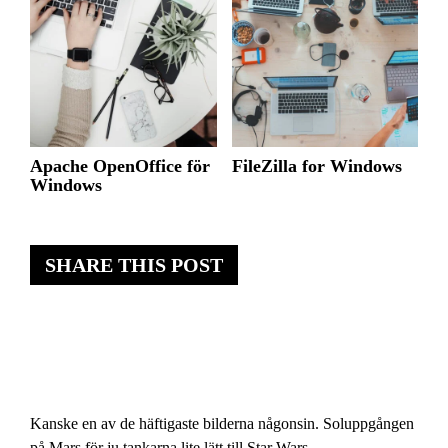
Apache OpenOffice för
FileZilla for Windows
Windows
SHARE THIS POST
Kanske en av de häftigaste bilderna någonsin. Soluppgången
på Mars för ju tankarna lite lätt till Star Wars.