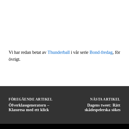
Vi har redan betat av
Thunderball
i vår serie
Bond-fredag
, för
övrigt.
FÖREGÅENDE ARTIKEL
NÄSTA ARTIKEL
Öfverklassgeneratorn –
Dagens tweet: Rätt
Klassresa med ett klick
skådespelerska sökes