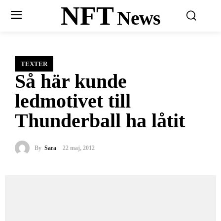
NFT
News
TEXTER
Så här kunde
ledmotivet till
Thunderball ha låtit
By
Sara
22 maj, 2012