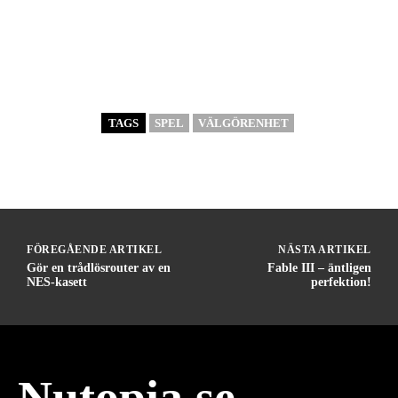
TAGS
SPEL
VÄLGÖRENHET
FÖREGÅENDE ARTIKEL
NÄSTA ARTIKEL
Gör en trådlösrouter av en
Fable III – äntligen
NES-kasett
perfektion!
Nutopia.se