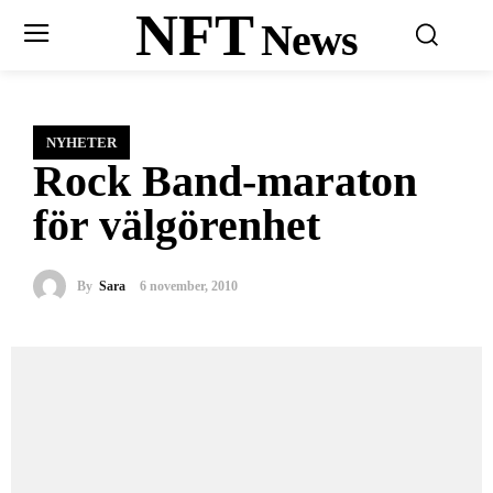
NFT
News
NYHETER
Rock Band-maraton
för välgörenhet
By
Sara
6 november, 2010