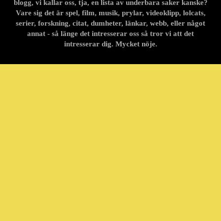
blogg, vi kallar oss, tja, en lista av underbara saker kanske?
Vare sig det är spel, film, musik, prylar, videoklipp, lolcats,
serier, forskning, citat, dumheter, länkar, webb, eller något
annat - så länge det intresserar oss så tror vi att det
intresserar dig. Mycket nöje.