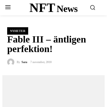
NFT
News
NYHETER
Fable III – äntligen
perfektion!
By
Sara
7 november, 2010