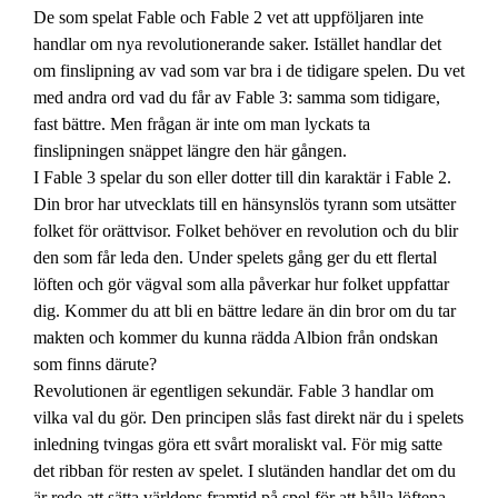
De som spelat Fable och Fable 2 vet att uppföljaren inte
handlar om nya revolutionerande saker. Istället handlar det
om finslipning av vad som var bra i de tidigare spelen. Du vet
med andra ord vad du får av Fable 3: samma som tidigare,
fast bättre. Men frågan är inte om man lyckats ta
finslipningen snäppet längre den här gången.
I Fable 3 spelar du son eller dotter till din karaktär i Fable 2.
Din bror har utvecklats till en hänsynslös tyrann som utsätter
folket för orättvisor. Folket behöver en revolution och du blir
den som får leda den. Under spelets gång ger du ett flertal
löften och gör vägval som alla påverkar hur folket uppfattar
dig. Kommer du att bli en bättre ledare än din bror om du tar
makten och kommer du kunna rädda Albion från ondskan
som finns därute?
Revolutionen är egentligen sekundär. Fable 3 handlar om
vilka val du gör. Den principen slås fast direkt när du i spelets
inledning tvingas göra ett svårt moraliskt val. För mig satte
det ribban för resten av spelet. I slutänden handlar det om du
är redo att sätta världens framtid på spel för att hålla löftena