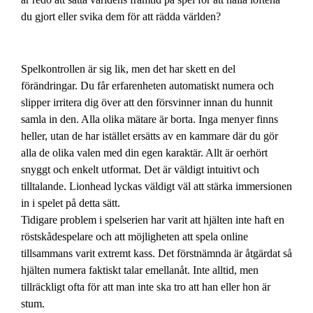
du gjort eller svika dem för att rädda världen?
Spelkontrollen är sig lik, men det har skett en del
förändringar. Du får erfarenheten automatiskt numera och
slipper irritera dig över att den försvinner innan du hunnit
samla in den. Alla olika mätare är borta. Inga menyer finns
heller, utan de har istället ersätts av en kammare där du gör
alla de olika valen med din egen karaktär. Allt är oerhört
snyggt och enkelt utformat. Det är väldigt intuitivt och
tilltalande. Lionhead lyckas väldigt väl att stärka immersionen
in i spelet på detta sätt.
Tidigare problem i spelserien har varit att hjälten inte haft en
röstskådespelare och att möjligheten att spela online
tillsammans varit extremt kass. Det förstnämnda är åtgärdat så
hjälten numera faktiskt talar emellanåt. Inte alltid, men
tillräckligt ofta för att man inte ska tro att han eller hon är
stum.