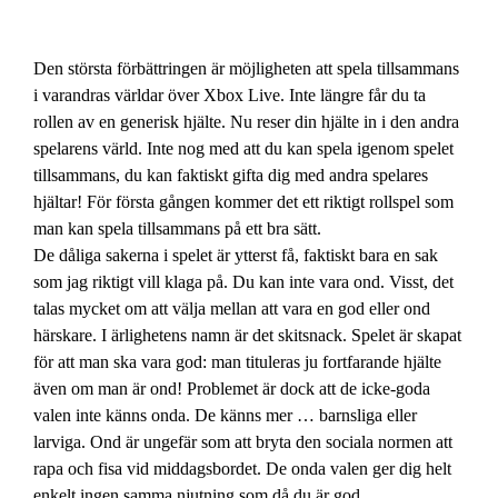
Den största förbättringen är möjligheten att spela tillsammans
i varandras världar över Xbox Live. Inte längre får du ta
rollen av en generisk hjälte. Nu reser din hjälte in i den andra
spelarens värld. Inte nog med att du kan spela igenom spelet
tillsammans, du kan faktiskt gifta dig med andra spelares
hjältar! För första gången kommer det ett riktigt rollspel som
man kan spela tillsammans på ett bra sätt.
De dåliga sakerna i spelet är ytterst få, faktiskt bara en sak
som jag riktigt vill klaga på. Du kan inte vara ond. Visst, det
talas mycket om att välja mellan att vara en god eller ond
härskare. I ärlighetens namn är det skitsnack. Spelet är skapat
för att man ska vara god: man tituleras ju fortfarande hjälte
även om man är ond! Problemet är dock att de icke-goda
valen inte känns onda. De känns mer … barnsliga eller
larviga. Ond är ungefär som att bryta den sociala normen att
rapa och fisa vid middagsbordet. De onda valen ger dig helt
enkelt ingen samma njutning som då du är god.