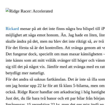
Rickard
menar på att det inte finns några bra bilspel till 
möjlighet att säga emot honom. Än. Jag hade en liten, lit
skulle ändra på det, men nu blev det inte riktigt så, av tv
För det första så är det kontrollen. Att svänga genom att v
Det fungerar dock, speciellt om man maxar känsligheten – 
inte känns som att mitt vrålåk svänger till höger och väns
sig till det på något vis. Jämför med att svänga med en ratt
betydligt mer naturligt.
För det andra så saknas fartkänslan. Det är inte så illa so
om jag hostar upp 22 kr för att få klass 5-bilarna, men o
också. Ridge Racer handlar om arkadracing i hög hastighet 
Just det, du får bara två banor och ett par bilar från början
Småpengar, 15 respektive 22 kr, men det ger mig ändå en l