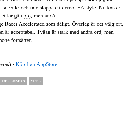
tt ta 75 kr och inte släppa ett demo, EA style. Nu kostar
det lär gå upp), men ändå.
dge Racer Accelerated som dåligt. Överlag är det välgjort,
en är acceptabel. Tvåan är stark med andra ord, men
hone fortsätter.
eras) •
Köp från AppStore
RECENSION
SPEL