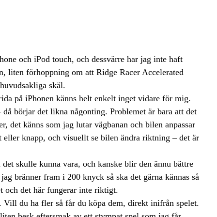
iPhone och iPod touch, och dessvärre har jag inte haft
en, liten förhoppning om att Ridge Racer Accelerated
å huvudsakliga skäl.
rida på iPhonen känns helt enkelt inget vidare för mig.
då börjar det likna någonting. Problemet är bara att det
ter, det känns som jag lutar vägbanan och bilen anpassar
 eller knapp, och visuellt se bilen ändra riktning – det är
m det skulle kunna vara, och kanske blir den ännu bättre
m jag bränner fram i 200 knyck så ska det gärna kännas så
och det här fungerar inte riktigt.
. Vill du ha fler så får du köpa dem, direkt inifrån spelet.
iten besk eftersmak av ett stympat spel som jag får