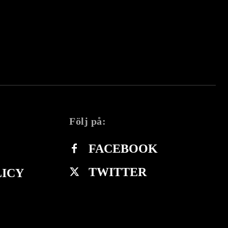
Följ på:
FACEBOOK
TWITTER
LICY