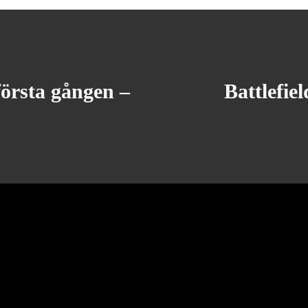
örsta gången –
Battlefi