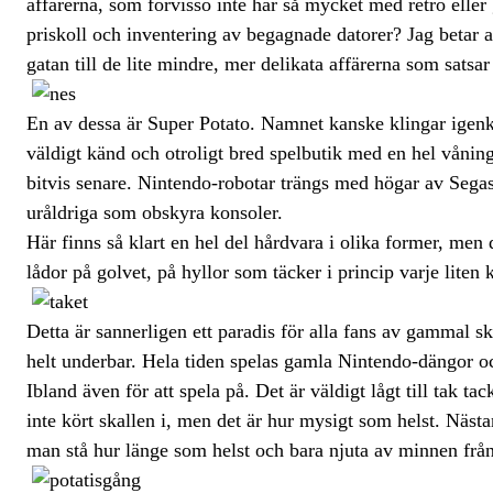
affärerna, som förvisso inte har så mycket med retro eller
priskoll och inventering av begagnade datorer? Jag betar a
gatan till de lite mindre, mer delikata affärerna som satsar
En av dessa är Super Potato. Namnet kanske klingar igenkä
väldigt känd och otroligt bred spelbutik med en hel våning fy
bitvis senare. Nintendo-robotar trängs med högar av Seg
uråldriga som obskyra konsoler.
Här finns så klart en hel del hårdvara i olika former, men 
lådor på golvet, på hyllor som täcker i princip varje liten
Detta är sannerligen ett paradis för alla fans av gammal ski
helt underbar. Hela tiden spelas gamla Nintendo-dängor och
Ibland även för att spela på. Det är väldigt lågt till tak ta
inte kört skallen i, men det är hur mysigt som helst. Nästa
man stå hur länge som helst och bara njuta av minnen från