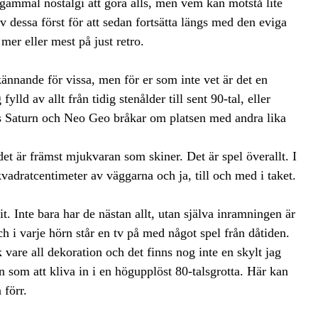
 gammal nostalgi att göra alls, men vem kan motstå lite
v dessa först för att sedan fortsätta längs med den eviga
 mer eller mest på just retro.
nnande för vissa, men för er som inte vet är det en
lld av allt från tidig stenålder till sent 90-tal, eller
as Saturn och Neo Geo bråkar om platsen med andra lika
det är främst mjukvaran som skiner. Det är spel överallt. I
 kvadratcentimeter av väggarna och ja, till och med i taket.
t. Inte bara har de nästan allt, utan själva inramningen är
 i varje hörn står en tv på med något spel från dåtiden.
ck vare all dekoration och det finns nog inte en skylt jag
n som att kliva in i en högupplöst 80-talsgrotta. Här kan
 förr.