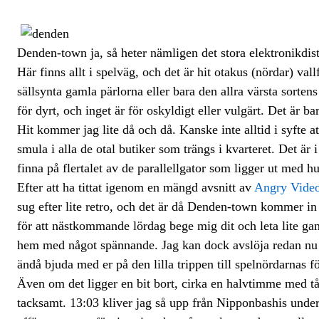
Denden-town ja, så heter nämligen det stora elektronikdis
Här finns allt i spelväg, och det är hit otakus (nördar) val
sällsynta gamla pärlorna eller bara den allra värsta sortens 
för dyrt, och inget är för oskyldigt eller vulgärt. Det är bara
Hit kommer jag lite då och då. Kanske inte alltid i syfte 
smula i alla de otal butiker som trängs i kvarteret. Det är 
finna på flertalet av de parallellgator som ligger ut med 
Efter att ha tittat igenom en mängd avsnitt av
Angry Vide
sug efter lite retro, och det är då Denden-town kommer in
för att nästkommande lördag bege mig dit och leta lite gam
hem med något spännande. Jag kan dock avslöja redan nu a
ändå bjuda med er på den lilla trippen till spelnördarnas fö
Även om det ligger en bit bort, cirka en halvtimme med tåg
tacksamt. 13:03 kliver jag så upp från Nipponbashis under