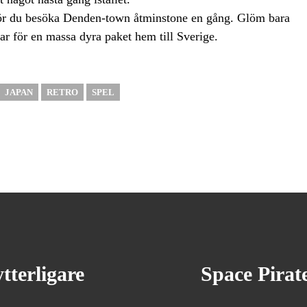
bör du besöka Denden-town åtminstone en gång. Glöm bara
tålar för en massa dyra paket hem till Sverige.
JAPAN
RETRO
SPEL
tterligare
Space Pira