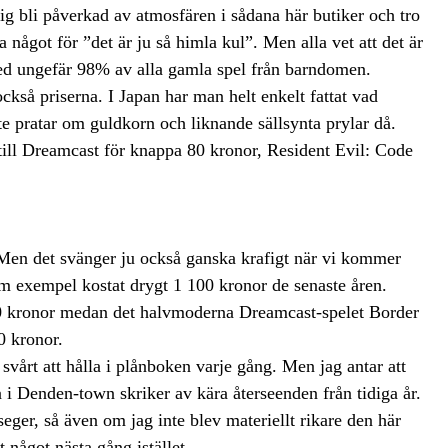
 sig bli påverkad av atmosfären i sådana här butiker och tro
a något för ”det är ju så himla kul”. Men alla vet att det är
med ungefär 98% av alla gamla spel från barndomen.
ckså priserna. I Japan har man helt enkelt fattat vad
inte pratar om guldkorn och liknande sällsynta prylar då.
till Dreamcast för knappa 80 kronor, Resident Evil: Code
 Men det svänger ju också ganska krafigt när vi kommer
om exempel kostat drygt 1 100 kronor de senaste åren.
00 kronor medan det halvmoderna Dreamcast-spelet Border
0 kronor.
 svårt att hålla i plånboken varje gång. Men jag antar att
a i Denden-town skriker av kära återseenden från tidiga år.
eger, så även om jag inte blev materiellt rikare den här
något nästa gång istället.