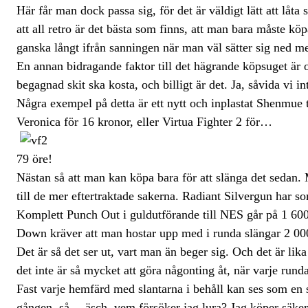
Här får man dock passa sig, för det är väldigt lätt att låta
att all retro är det bästa som finns, att man bara måste köp
ganska långt ifrån sanningen när man väl sätter sig ned 
En annan bidragande faktor till det hägrande köpsuget är o
begagnad skit ska kosta, och billigt är det. Ja, såvida vi 
Några exempel på detta är ett nytt och inplastat Shenmue 
Veronica för 16 kronor, eller Virtua Fighter 2 för…
79 öre!
Nästan så att man kan köpa bara för att slänga det sedan.
till de mer eftertraktade sakerna. Radiant Silvergun har s
Komplett Punch Out i guldutförande till NES går på 1 6
Down kräver att man hostar upp med i runda slängar 2 00
Det är så det ser ut, vart man än beger sig. Och det är lika
det inte är så mycket att göra någonting åt, när varje rund
Fast varje hemfärd med slantarna i behåll kan ses som en s
gången, så… äsch, vem försöker jag lura? Jag köper säkert 