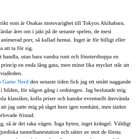
trikt som är Osakas motsvarighet till Tokyos Akihabara.
lfärdar året om i jakt på de senaste spelen, de mest
animerad porr, så kallad hentai. Inget är för billigt eller
 att ta för sig.
att handla, utan bara vandra runt och fönstershoppa en
i princip en enda lång gata, men minst lika mycket står att
huvudleden.
o Game Nerd
den senaste tiden fick jag ett smått naggande
 i bilden, för någon gång i ordningen. Jag beslutade mig
la klassiker, kolla priser och kanske eventuellt återvända
tt jag satte mig på tåget hem igen tomhänt, men tänkte
rlovade fristad.
, så är det raka vägen. Inga byten, inget krångel. Väldigt
jordiska tunnelbanestation och sätter av mot de första