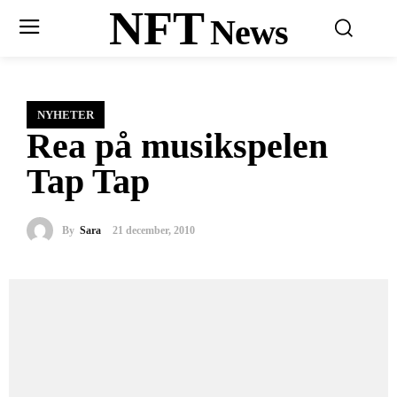
NFT
News
NYHETER
Rea på musikspelen
Tap Tap
By
Sara
21 december, 2010