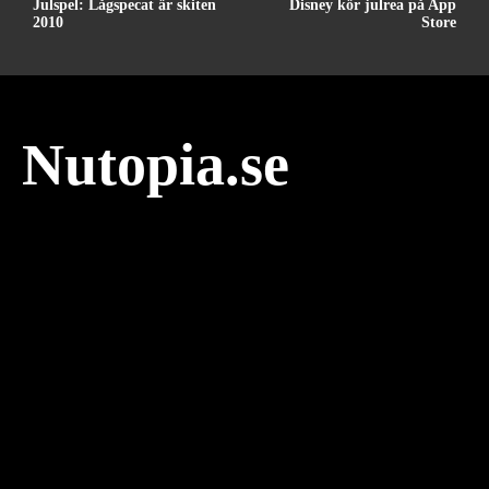
Julspel: Lågspecat är skiten
Disney kör julrea på App
2010
Store
Nutopia.se