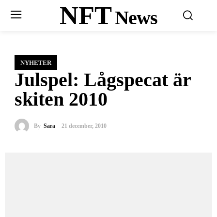
NFT
News
NYHETER
Julspel: Lågspecat är
skiten 2010
By
Sara
21 december, 2010