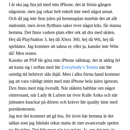
I år ska jag fira jul med min iPhone, det är första gången
någonsin, men jag orkar helt enkelt inte med något annat.
Och då jag inte firar julen på hemmaplan innebär det att allt
stationärt, men även flyttbara saker över något kilo, får stanna
hemma. Det finns varken plats eller ork att dra med skiten.
Hej då PlayStation 3, hej då Xbox 360, hej då Wii, hej då
speldator. Jag kommer att sakna er, eller ja, kanske inte Wiin
då! Men resten.
Kanske att PSP får göra min iPhone sällskap, det är aldrig fel
att kasta sig i soffan med lite
Everybody’s Tennis
när lite
onödig tid behöver slås ihjäl. Men i allra första hand kommer
jag att vara väldigt intim med min iPhone hela julen igenom.
Den finns med mig överallt. När släkten babblar om något
ointressant, när Lady & Lufsen tar över Kalle Anka och när
julmaten knackar på dörren och kräver lite quality time med
porslinstronen.
Jag tror det kommer att gå bra, för även här hemma är det
sällan som jag faktiskt orkar starta de mer avancerade spelen
nu för tiden. Det blir mest när jag måste. Ja, om det inte är