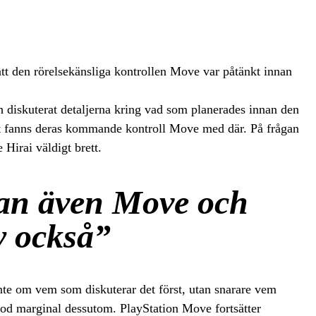
att den rörelsekänsliga kontrollen Move var påtänkt innan
 diskuterat detaljerna kring vad som planerades innan den
t fanns deras kommande kontroll Move med där. På frågan
Hirai väldigt brett.
tan även Move och
 också”
nte om vem som diskuterar det först, utan snarare vem
god marginal dessutom. PlayStation Move fortsätter