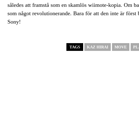
således att framstå som en skamlös wiimote-kopia. Om bar
som något revolutionerande. Bara för att den inte är först be
Sony!
TAGS
KAZ HIRAI
MOVE
PL