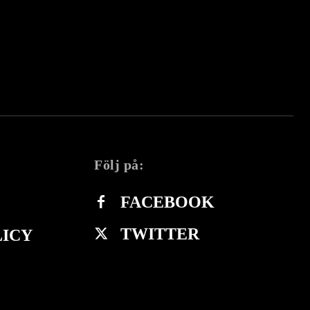
Följ på:
FACEBOOK
TWITTER
LICY