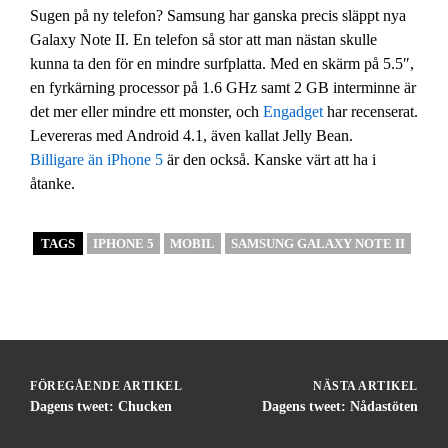
Sugen på ny telefon? Samsung har ganska precis släppt nya
Galaxy Note II. En telefon så stor att man nästan skulle
kunna ta den för en mindre surfplatta. Med en skärm på 5.5″,
en fyrkärning processor på 1.6 GHz samt 2 GB interminne är
det mer eller mindre ett monster, och
Engadget
har recenserat.
Levereras med Android 4.1, även kallat Jelly Bean.
Billigare än iPhone 5
är den också. Kanske värt att ha i
åtanke.
TAGS
IPHONE 5
MOBIL
SAMSUNG GALAXY NOTE II
FÖREGÅENDE ARTIKEL
NÄSTA ARTIKEL
Dagens tweet: Chucken
Dagens tweet: Nådastöten