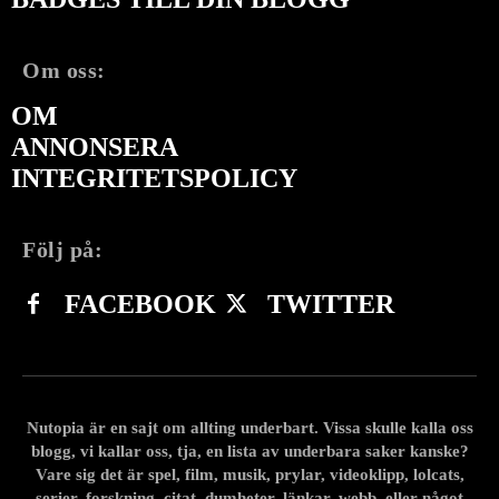
Om oss:
OM
ANNONSERA
INTEGRITETSPOLICY
Följ på:
FACEBOOK
TWITTER
Nutopia är en sajt om allting underbart. Vissa skulle kalla oss
blogg, vi kallar oss, tja, en lista av underbara saker kanske?
Vare sig det är spel, film, musik, prylar, videoklipp, lolcats,
serier, forskning, citat, dumheter, länkar, webb, eller något