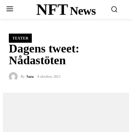
NFT
News
TEXTER
Dagens tweet:
Nådastöten
By
Sara
9 oktober, 2012