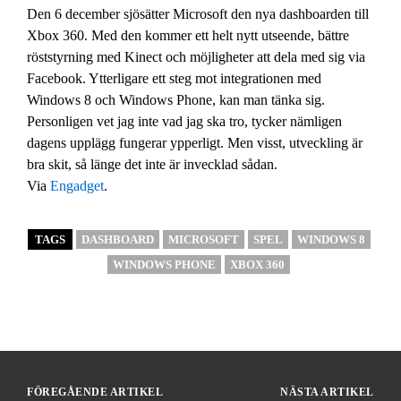
Den 6 december sjösätter Microsoft den nya dashboarden till
Xbox 360. Med den kommer ett helt nytt utseende, bättre
röststyrning med Kinect och möjligheter att dela med sig via
Facebook. Ytterligare ett steg mot integrationen med
Windows 8 och Windows Phone, kan man tänka sig.
Personligen vet jag inte vad jag ska tro, tycker nämligen
dagens upplägg fungerar ypperligt. Men visst, utveckling är
bra skit, så länge det inte är invecklad sådan.
Via
Engadget
.
TAGS
DASHBOARD
MICROSOFT
SPEL
WINDOWS 8
WINDOWS PHONE
XBOX 360
FÖREGÅENDE ARTIKEL
NÄSTA ARTIKEL