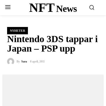
NFT
News
NYHETER
Nintendo 3DS tappar i
Japan – PSP upp
By
Sara
8 april, 2011