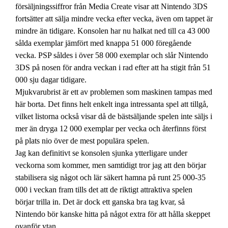
försäljningssiffror från Media Create visar att Nintendo 3DS
fortsätter att sälja mindre vecka efter vecka, även om tappet är
mindre än tidigare. Konsolen har nu halkat ned till ca 43 000
sålda exemplar jämfört med knappa 51 000 föregående
vecka. PSP såldes i över 58 000 exemplar och slår Nintendo
3DS på nosen för andra veckan i rad efter att ha stigit från 51
000 sju dagar tidigare.
Mjukvarubrist är ett av problemen som maskinen tampas med
här borta. Det finns helt enkelt inga intressanta spel att tillgå,
vilket listorna också visar då de bästsäljande spelen inte säljs i
mer än dryga 12 000 exemplar per vecka och återfinns först
på plats nio över de mest populära spelen.
Jag kan definitivt se konsolen sjunka ytterligare under
veckorna som kommer, men samtidigt tror jag att den börjar
stabilisera sig något och lär säkert hamna på runt 25 000-35
000 i veckan fram tills det att de riktigt attraktiva spelen
börjar trilla in. Det är dock ett ganska bra tag kvar, så
Nintendo bör kanske hitta på något extra för att hålla skeppet
ovanför ytan.