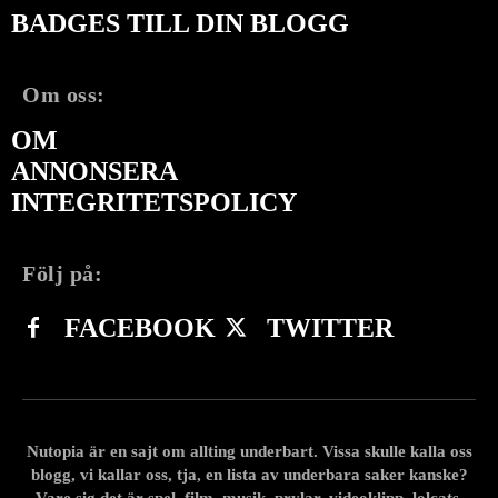
BADGES TILL DIN BLOGG
Om oss:
OM
ANNONSERA
INTEGRITETSPOLICY
Följ på:
FACEBOOK
TWITTER
Nutopia är en sajt om allting underbart. Vissa skulle kalla oss
blogg, vi kallar oss, tja, en lista av underbara saker kanske?
Vare sig det är spel, film, musik, prylar, videoklipp, lolcats,