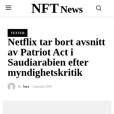
NFT
News
TEXTER
Netflix tar bort avsnitt
av Patriot Act i
Saudiarabien efter
myndighetskritik
By
Sara
2 januari, 2019