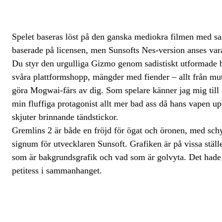
Spelet baseras löst på den ganska mediokra filmen med sam
baserade på licensen, men Sunsofts Nes-version anses vara
Du styr den urgulliga Gizmo genom sadistiskt utformade ba
svåra plattformshopp, mängder med fiender – allt från mute
göra Mogwai-färs av dig. Som spelare känner jag mig till e
min fluffiga protagonist allt mer bad ass då hans vapen u
skjuter brinnande tändstickor.
Gremlins 2 är både en fröjd för ögat och öronen, med schy
signum för utvecklaren Sunsoft. Grafiken är på vissa ställe
som är bakgrundsgrafik och vad som är golvyta. Det hade 
petitess i sammanhanget.