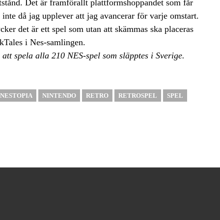
tstånd. Det är framförallt plattformshoppandet som får
inte då jag upplever att jag avancerar för varje omstart.
ycker det är ett spel som utan att skämmas ska placeras
Tales i Nes-samlingen.
 att spela alla 210 NES-spel som släpptes i Sverige.
NESTOPIA
NINTENDO
RETRO
RETROSPEL
SPEL