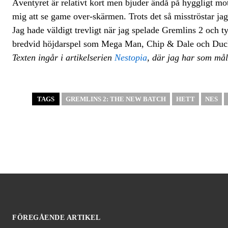
Äventyret är relativt kort men bjuder ändå på hyggligt mo
mig att se game over-skärmen. Trots det så misströstar jag 
Jag hade väldigt trevligt när jag spelade Gremlins 2 och t
bredvid höjdarspel som Mega Man, Chip & Dale och Duck
Texten ingår i artikelserien
Nestopia
, där jag har som mål
TAGS
GREMLINS 2: THE NEW BATCH
HETT
NES
FÖREGÅENDE ARTIKEL