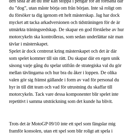
den sista är att du inte kan stoppa i pengar för att fortsätta där
du ”dog”, utan måste börja om från början. Inte så roligt om
du försöker ta dig igenom ett helt mästerskap. Jag har dock
mycket att tacka arkadversionen och tidsträningen för de är
utmärkta träningsredskap. De skapar en god förståelse av hur
motorcykeln ska kontrolleras, som sedan underlättar när man
tävlar i mästerskapet.
Spelet är dock centrerat kring mästerskapet och det är där
som spelet kommer till sin rätt. Du skapar där en egen unik
säsong varje gång du spelar utifrån de strategiska val du gör
mellan tävlingarna och hur bra du åker i loppen. De olika
valen gör sig främst gällande i form av vad för personal du
hyr in till ditt team och vad för utrustning du skaffar till
motorcykeln. Tack vare dessa komponenter blir spelet inte
repetitivt i samma utsträckning som det kunde ha blivit.
Trots det är MotoGP 09/10 inte ett spel som fängslar mig
framför konsolen, utan ett spel som blir roligt att spela i