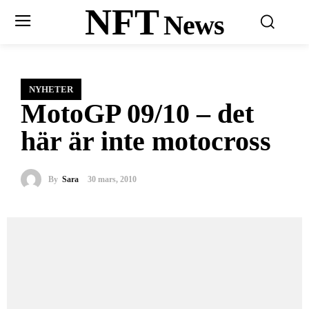
NFT
News
NYHETER
MotoGP 09/10 – det
här är inte motocross
By
Sara
30 mars, 2010