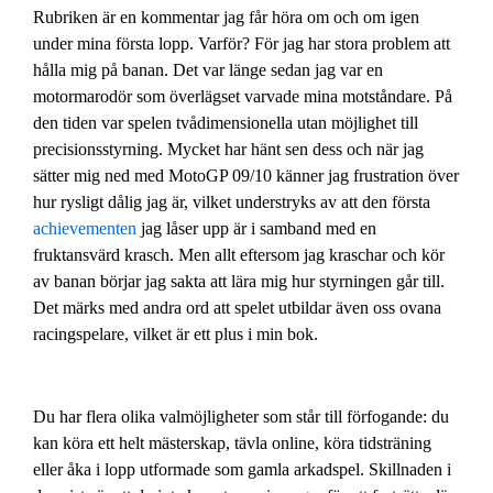
Rubriken är en kommentar jag får höra om och om igen
under mina första lopp. Varför? För jag har stora problem att
hålla mig på banan. Det var länge sedan jag var en
motormarodör som överlägset varvade mina motståndare. På
den tiden var spelen tvådimensionella utan möjlighet till
precisionsstyrning. Mycket har hänt sen dess och när jag
sätter mig ned med MotoGP 09/10 känner jag frustration över
hur rysligt dålig jag är, vilket understryks av att den första
achievementen
jag låser upp är i samband med en
fruktansvärd krasch. Men allt eftersom jag kraschar och kör
av banan börjar jag sakta att lära mig hur styrningen går till.
Det märks med andra ord att spelet utbildar även oss ovana
racingspelare, vilket är ett plus i min bok.
Du har flera olika valmöjligheter som står till förfogande: du
kan köra ett helt mästerskap, tävla online, köra tidsträning
eller åka i lopp utformade som gamla arkadspel. Skillnaden i