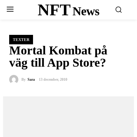
NFT
News
TEXTER
Mortal Kombat på
väg till App Store?
By
Sara
13 december, 2010