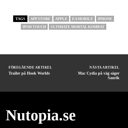
TAGS
APP STORE
APPLE
EA MOBILE
IPHONE
IPOD TOUCH
ULTIMATE MORTAL KOMBAT
FÖREGÅENDE ARTIKEL
NÄSTA ARTIKEL
Trailer på Hook Worlds
Mac Cydia på väg säger
Saurik
Nutopia.se