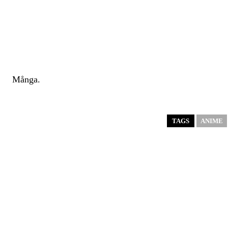
Många.
TAGS
ANIME