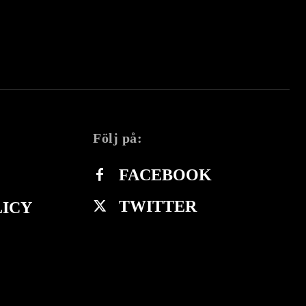
Följ på:
FACEBOOK
TWITTER
LICY