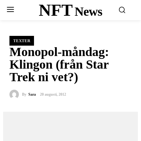
NFT
News
TEXTER
Monopol-måndag:
Klingon (från Star
Trek ni vet?)
By
Sara
20 augusti, 2012