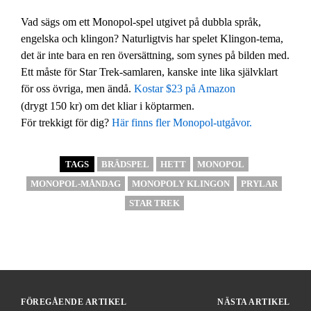
Vad sägs om ett Monopol-spel utgivet på dubbla språk,
engelska och klingon? Naturligtvis har spelet Klingon-tema,
det är inte bara en ren översättning, som synes på bilden med.
Ett måste för Star Trek-samlaren, kanske inte lika självklart
för oss övriga, men ändå.
Kostar $23 på Amazon
(drygt 150 kr) om det kliar i köptarmen.
För trekkigt för dig?
Här finns fler Monopol-utgåvor.
TAGS
BRÄDSPEL
HETT
MONOPOL
MONOPOL-MÅNDAG
MONOPOLY KLINGON
PRYLAR
STAR TREK
FÖREGÅENDE ARTIKEL
NÄSTA ARTIKEL