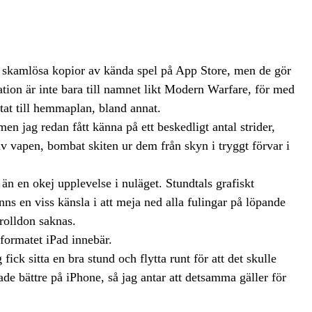
 skamlösa kopior av kända spel på App Store, men de gör
ation är inte bara till namnet likt Modern Warfare, för med
ntat till hemmaplan, bland annat.
n jag redan fått känna på ett beskedligt antal strider,
v vapen, bombat skiten ur dem från skyn i tryggt förvar i
n en okej upplevelse i nuläget. Stundtals grafiskt
nns en viss känsla i att meja ned alla fulingar på löpande
trolldon saknas.
 formatet iPad innebär.
fick sitta en bra stund och flytta runt för att det skulle
e bättre på iPhone, så jag antar att detsamma gäller för