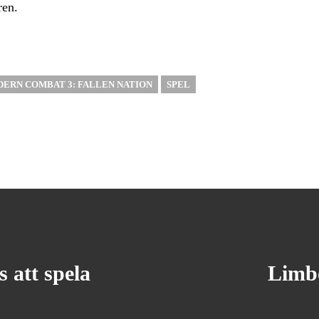
ren.
ERN COMBAT 3: FALLEN NATION
SPEL
 att spela
Limbo