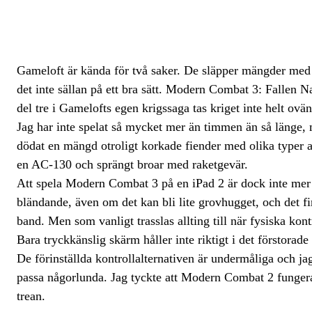
Gameloft är kända för två saker. De släpper mängder med
det inte sällan på ett bra sätt. Modern Combat 3: Fallen N
del tre i Gamelofts egen krigssaga tas kriget inte helt ovä
Jag har inte spelat så mycket mer än timmen än så länge, me
dödat en mängd otroligt korkade fiender med olika typer a
en AC-130 och sprängt broar med raketgevär.
Att spela Modern Combat 3 på en iPad 2 är dock inte mer ä
bländande, även om det kan bli lite grovhugget, och det fi
band. Men som vanligt trasslas allting till när fysiska kon
Bara tryckkänslig skärm håller inte riktigt i det förstorade
De förinställda kontrollalternativen är undermåliga och jag 
passa någorlunda. Jag tyckte att Modern Combat 2 fungerad
trean.