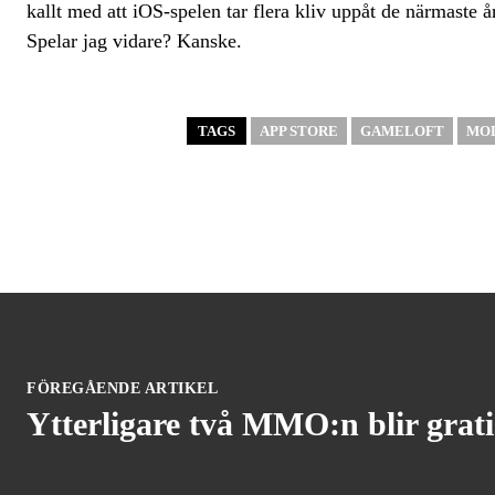
kallt med att iOS-spelen tar flera kliv uppåt de närmaste å
Spelar jag vidare? Kanske.
TAGS
APP STORE
GAMELOFT
MOD
FÖREGÅENDE ARTIKEL
Ytterligare två MMO:n blir gratis