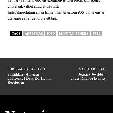
väggar (väggar!) utlovas exempelvis. Dessutom blir spelet
universal, vilket alltid är trevligt.
Inget släppdatum än så länge, men eftersom iOS 5 inte ens är
ute ännu så lär det dröja ett tag.
TAGS
APP STORE
IOS 5
MOUNTAIN SHEEP
SPEL
FÖREGÅENDE ARTIKEL
NÄSTA ARTIKEL
Skräddarsy din egen
Jetpack Joyride –
upplevelse i Deus Ex: Human
underhållande kvalitet
Revolution