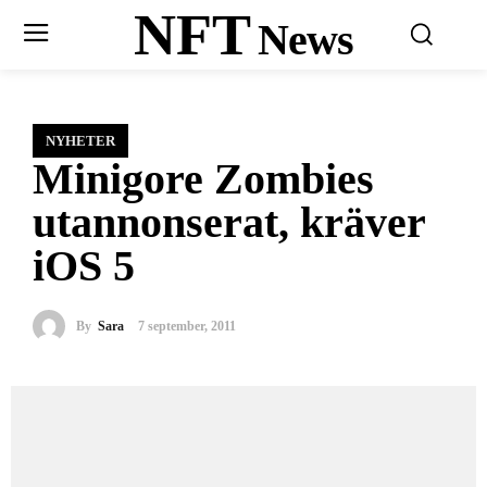
NFT
News
NYHETER
Minigore Zombies
utannonserat, kräver
iOS 5
By
Sara
7 september, 2011