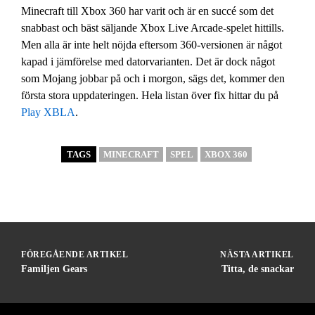
Minecraft till Xbox 360 har varit och är en succé som det
snabbast och bäst säljande Xbox Live Arcade-spelet hittills.
Men alla är inte helt nöjda eftersom 360-versionen är något
kapad i jämförelse med datorvarianten. Det är dock något
som Mojang jobbar på och i morgon, sägs det, kommer den
första stora uppdateringen. Hela listan över fix hittar du på
Play XBLA
.
TAGS
MINECRAFT
SPEL
XBOX 360
FÖREGÅENDE ARTIKEL
NÄSTA ARTIKEL
Familjen Gears
Titta, de snackar