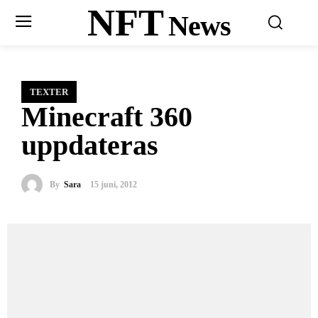
NFT
News
TEXTER
Minecraft 360
uppdateras
By
Sara
15 juni, 2012