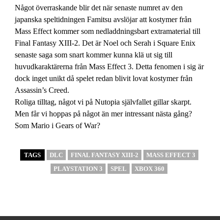
Något överraskande blir det när senaste numret av den
japanska speltidningen Famitsu avslöjar att kostymer från
Mass Effect kommer som nedladdningsbart extramaterial till
Final Fantasy XIII-2. Det är Noel och Serah i Square Enix
senaste saga som snart kommer kunna klä ut sig till
huvudkaraktärerna från Mass Effect 3. Detta fenomen i sig är
dock inget unikt då spelet redan blivit lovat kostymer från
Assassin’s Creed.
Roliga tilltag, något vi på Nutopia självfallet gillar skarpt.
Men får vi hoppas på något än mer intressant nästa gång?
Som Mario i Gears of War?
TAGS
DLC
FINAL FANTASY XIII-2
MASS EFFECT 3
PLAYSTATION 3
SPEL
XBOX 360