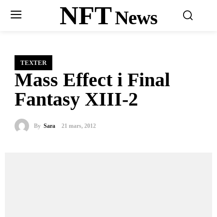
NFT
News
TEXTER
Mass Effect i Final
Fantasy XIII-2
By
Sara
21 mars, 2012