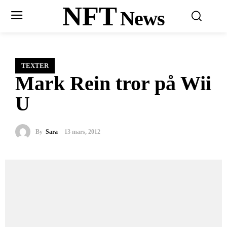
NFT
News
TEXTER
Mark Rein tror på Wii
U
By
Sara
13 mars, 2012