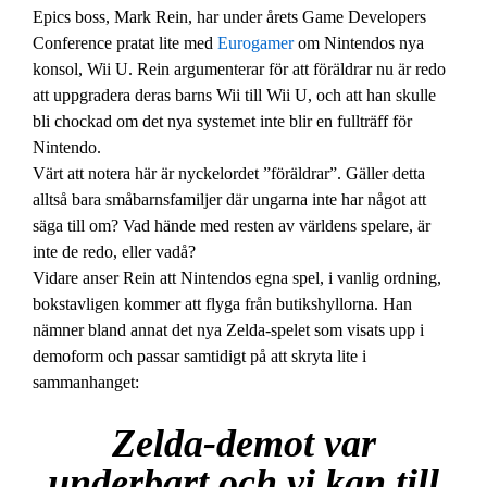
Epics boss, Mark Rein, har under årets Game Developers
Conference pratat lite med
Eurogamer
om Nintendos nya
konsol, Wii U. Rein argumenterar för att föräldrar nu är redo
att uppgradera deras barns Wii till Wii U, och att han skulle
bli chockad om det nya systemet inte blir en fullträff för
Nintendo.
Värt att notera här är nyckelordet ”föräldrar”. Gäller detta
alltså bara småbarnsfamiljer där ungarna inte har något att
säga till om? Vad hände med resten av världens spelare, är
inte de redo, eller vadå?
Vidare anser Rein att Nintendos egna spel, i vanlig ordning,
bokstavligen kommer att flyga från butikshyllorna. Han
nämner bland annat det nya Zelda-spelet som visats upp i
demoform och passar samtidigt på att skryta lite i
sammanhanget:
Zelda-demot var
underbart och vi kan till