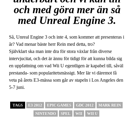
och med göra mer än så
med Unreal Engine 3.
Så, Unreal Engine 3 och inte 4, som kommer att presenteras i
år? Vad menar bäste herr Rein med detta, tro?
Självklart ska man inte dra för stora växlar från diverse
intervjucitat, och det är ännu för tidigt för att kunna bilda sig
en uppfattning om vad Wii U egentligen är kapabel till, såväl
prestanda- som popularitetsmässigt. Mer lär vi däremot få
veta på årets E3-mässa som går av stapeln i Los Angeles den
5-7 juni.
TAGS
E3 2012
EPIC GAMES
GDC 2012
MARK REIN
NINTENDO
SPEL
WII
WII U