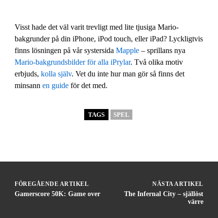
Visst hade det väl varit trevligt med lite tjusiga Mario-
bakgrunder på din iPhone, iPod touch, eller iPad? Lyckligtvis
finns lösningen på vår systersida
Mapple
– sprillans nya
Mario-bakgrundsbilder för alla iPrylar
. Två olika motiv
erbjuds,
kolla själv
. Vet du inte hur man gör så finns det
minsann
en guide
för det med.
TAGS
SPEL
FÖREGÅENDE ARTIKEL
NÄSTA ARTIKEL
Gamerscore 50K: Game over
The Infernal City – själlöst
värre