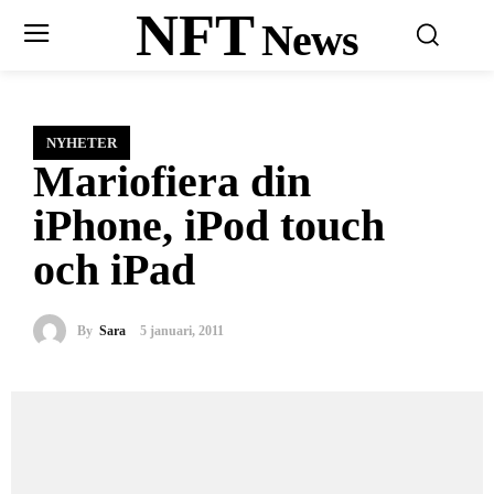
NFT
News
NYHETER
Mariofiera din
iPhone, iPod touch
och iPad
By
Sara
5 januari, 2011